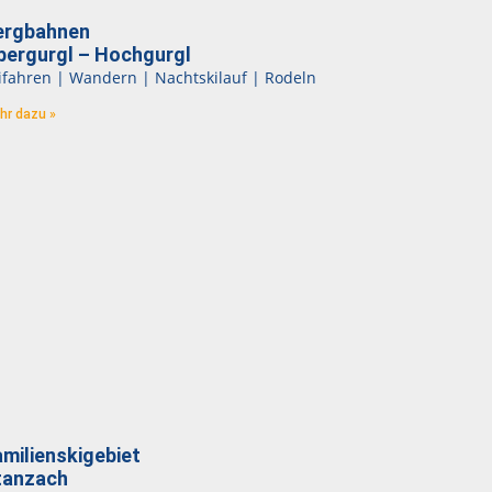
ergbahnen
bergurgl – Hochgurgl
ifahren | Wandern | Nachtskilauf | Rodeln
hr dazu »
milienskigebiet
tanzach