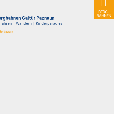
BERG­
BAHNEN
ergbahnen Galtür Paznaun
ifahren | Wandern | Kinderparadies
hr dazu »