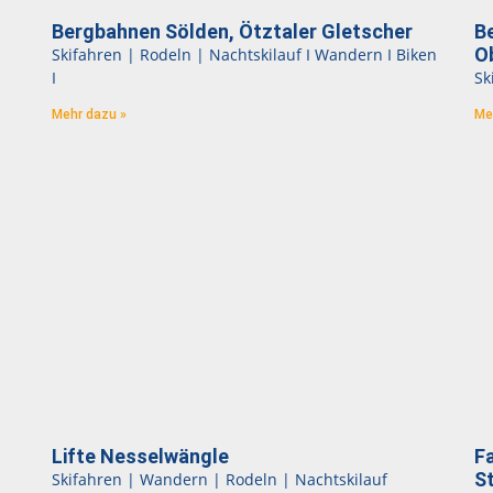
Bergbahnen Sölden, Ötztaler Gletscher
B
O
Skifahren | Rodeln | Nachtskilauf I Wandern I Biken
I
Sk
Mehr dazu »
Me
Lifte Nesselwängle
Fa
S
Skifahren | Wandern | Rodeln | Nachtskilauf