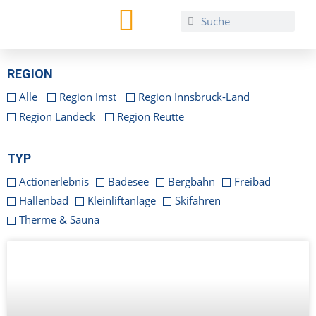
TIROL REGIO CARD
REGION
Alle
Region Imst
Region Innsbruck-Land
Region Landeck
Region Reutte
TYP
Actionerlebnis
Badesee
Bergbahn
Freibad
Hallenbad
Klein­lift­anlage
Skifahren
Therme & Sauna