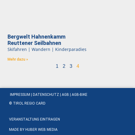
Bergwelt Hahnenkamm
Reuttener Seilbahnen
Skifahren | Wandern | Kinderparadies
Mehr dazu »
1
2
3
4
IMPRESSUM
|
DATENSCHUTZ
|
AGB |
AGB-BIKE
© TIROL REGIO CARD
VERANSTALTUNG EINTRAGEN
MADE BY
HUBER WEB MEDIA