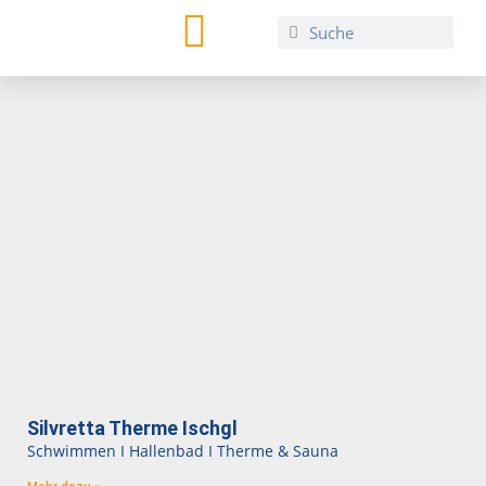
TIROL REGIO CARD
Silvretta Therme Ischgl
Schwimmen I Hallenbad I Therme & Sauna