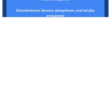
Erforderlichen Service akzeptieren und Inhalte
entsperren
IMPRESSUM
|
DATENSCHUTZ
|
AGB |
AGB-BIKE
© TIROL REGIO CARD
VERANSTALTUNG EINTRAGEN
MADE BY
HUBER WEB MEDIA
FAQ
BAHNEN
NEWSLETTER
WEBCAMS